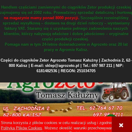
Handlem częściami zamiennymi do ciągników Zetor produkcji czeskiej
zajmujemy się od 2002 roku.
Prowadzimy sprzedaż detaliczną i hurtową
na magazynie mamy ponad 8000 pozycji.
Szczególnie rozwinęliśmy
sprzedaż wysyłkową – dostawa na drugi dzień roboczy – wystawiamy
faktury VAT.
Staramy się o uzyskanie pełnego zadowolenia naszych
klientów, którzy nabywają właściwe i dobre jakościowo – oryginalne
części produkcji czeskiej.
Pomaga nam w tym 24-letnie doświadczenie w Agrozeto oraz 20 lat
pracy w Agromie Kalisz.
Części do ciągników Zetor Agrozeto Tomasz Kałużny | Zachodnia 2, 62-
800 Kalisz | E-mail: sklep@agrozeto.pl | Tel.: 697 987 211 | NIP:
6181482536 | REGON: 251034705
Strona korzysta z plików cookies w celu realizacji usług i zgodnie z
Sklep internetowy Shoper Premium
Polityką Plików Cookies
. Możesz określić warunki przechowywania