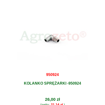
950924
KOLANKO SPRĘŻARKI -950924
26,00 zł
(netto:
21,14 zł
)