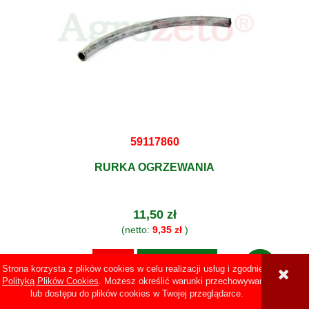
59117860
RURKA OGRZEWANIA
11,50 zł
(netto:
9,35 zł
)
DO KOSZYKA
Strona korzysta z plików cookies w celu realizacji usług i zgodnie z
Polityką Plików Cookies
. Możesz określić warunki przechowywania
lub dostępu do plików cookies w Twojej przeglądarce.