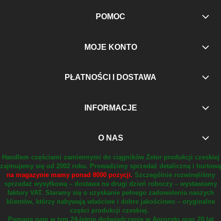
POMOC
MOJE KONTO
PŁATNOŚCI I DOSTAWA
INFORMACJE
O NAS
Handlem częściami zamiennymi do ciągników Zetor produkcji czeskiej
zajmujemy się od 2002 roku.
Prowadzimy sprzedaż detaliczną i hurtową
na magazynie mamy ponad 8000 pozycji.
Szczególnie rozwinęliśmy
sprzedaż wysyłkową – dostawa na drugi dzień roboczy – wystawiamy
faktury VAT.
Staramy się o uzyskanie pełnego zadowolenia naszych
klientów, którzy nabywają właściwe i dobre jakościowo – oryginalne
części produkcji czeskiej.
Pomaga nam w tym 24-letnie doświadczenie w Agrozeto oraz 20 lat