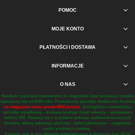
POMOC
MOJE KONTO
PŁATNOŚCI I DOSTAWA
INFORMACJE
O NAS
Handlem częściami zamiennymi do ciągników Zetor produkcji czeskiej
zajmujemy się od 2002 roku.
Prowadzimy sprzedaż detaliczną i hurtową
na magazynie mamy ponad 8000 pozycji.
Szczególnie rozwinęliśmy
sprzedaż wysyłkową – dostawa na drugi dzień roboczy – wystawiamy
faktury VAT.
Staramy się o uzyskanie pełnego zadowolenia naszych
klientów, którzy nabywają właściwe i dobre jakościowo – oryginalne
części produkcji czeskiej.
Pomaga nam w tym 24-letnie doświadczenie w Agrozeto oraz 20 lat