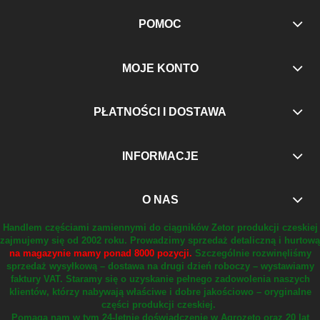
POMOC
MOJE KONTO
PŁATNOŚCI I DOSTAWA
INFORMACJE
O NAS
Handlem częściami zamiennymi do ciągników Zetor produkcji czeskiej
zajmujemy się od 2002 roku.
Prowadzimy sprzedaż detaliczną i hurtową
na magazynie mamy ponad 8000 pozycji.
Szczególnie rozwinęliśmy
sprzedaż wysyłkową – dostawa na drugi dzień roboczy – wystawiamy
faktury VAT.
Staramy się o uzyskanie pełnego zadowolenia naszych
klientów, którzy nabywają właściwe i dobre jakościowo – oryginalne
części produkcji czeskiej.
Pomaga nam w tym 24-letnie doświadczenie w Agrozeto oraz 20 lat