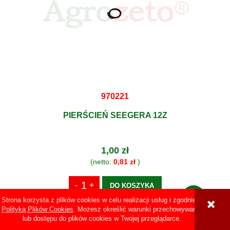
970221
PIERŚCIEŃ SEEGERA 12Z
1,00 zł
(netto:
0,81 zł
)
DO KOSZYKA
Strona korzysta z plików cookies w celu realizacji usług i zgodnie z
Polityką Plików Cookies
. Możesz określić warunki przechowywania
lub dostępu do plików cookies w Twojej przeglądarce.