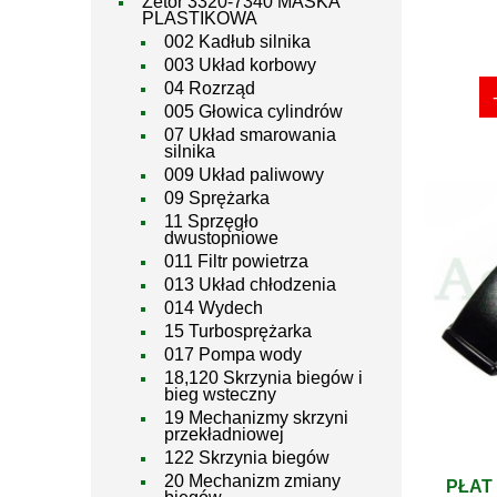
Zetor 3320-7340 MASKA
PLASTIKOWA
002 Kadłub silnika
003 Układ korbowy
04 Rozrząd
005 Głowica cylindrów
07 Układ smarowania
silnika
009 Układ paliwowy
09 Sprężarka
11 Sprzęgło
dwustopniowe
011 Filtr powietrza
013 Układ chłodzenia
014 Wydech
15 Turbosprężarka
017 Pompa wody
18,120 Skrzynia biegów i
bieg wsteczny
19 Mechanizmy skrzyni
przekładniowej
122 Skrzynia biegów
20 Mechanizm zmiany
PŁAT