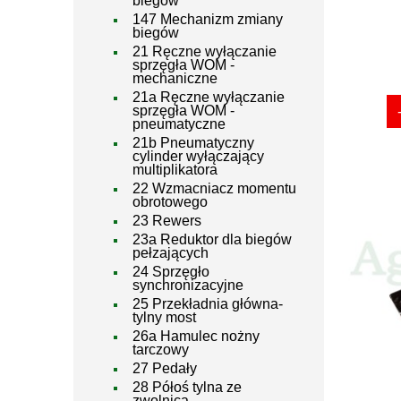
biegów
147 Mechanizm zmiany
biegów
21 Ręczne wyłączanie
sprzęgła WOM -
mechaniczne
21a Ręczne wyłączanie
sprzęgła WOM -
pneumatyczne
21b Pneumatyczny
cylinder wyłączający
multiplikatora
22 Wzmacniacz momentu
obrotowego
23 Rewers
23a Reduktor dla biegów
pełzających
24 Sprzęgło
synchronizacyjne
25 Przekładnia główna-
tylny most
26a Hamulec nożny
tarczowy
27 Pedały
28 Półoś tylna ze
zwolnicą