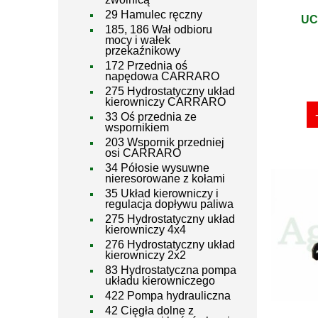
29 Hamulec ręczny
UC
185, 186 Wał odbioru
mocy i wałek
przekaźnikowy
172 Przednia oś
napędowa CARRARO
275 Hydrostatyczny układ
kierowniczy CARRARO
33 Oś przednia ze
wspornikiem
203 Wspornik przedniej
osi CARRARO
34 Półosie wysuwne
nieresorowane z kołami
35 Układ kierowniczy i
regulacja dopływu paliwa
275 Hydrostatyczny układ
kierowniczy 4x4
276 Hydrostatyczny układ
kierowniczy 2x2
83 Hydrostatyczna pompa
układu kierowniczego
422 Pompa hydrauliczna
42 Cięgła dolne z