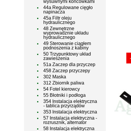
wysuwnymi końcówkami
44a Regulowane cięgło
napinacza
45a Filtr oleju
hydraulicznego
48 Zewnętrzne
wyprowadznie układu
hydraulicznego
49 Sterowanie ciągłem
podnoszenia z kabiny
50 Trzypunktowy układ
zawieszenia
51a Zaczep dla przyczep
458 Zaczep przyczepy
302 Maska
312 Zbiornik paliwa
54 Fotel kierowcy
55 Błotniki i podłoga
354 Instalacja elektryczna
- tablica przyrządów
353 Instalacja elektryczna
57 Instalacja elektryczna -
rozrusznik, alternator
58 Instalacja elektryczna