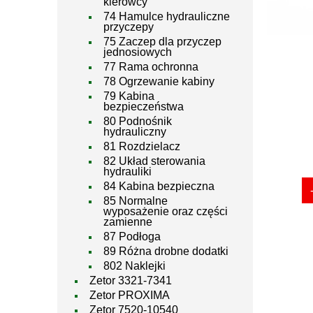
kierowcy
74 Hamulce hydrauliczne
przyczepy
75 Zaczep dla przyczep
jednosiowych
77 Rama ochronna
78 Ogrzewanie kabiny
79 Kabina
bezpieczeństwa
80 Podnośnik
hydrauliczny
81 Rozdzielacz
82 Układ sterowania
hydrauliki
84 Kabina bezpieczna
85 Normalne
wyposażenie oraz części
zamienne
87 Podłoga
89 Różna drobne dodatki
802 Naklejki
Zetor 3321-7341
Zetor PROXIMA
Zetor 7520-10540