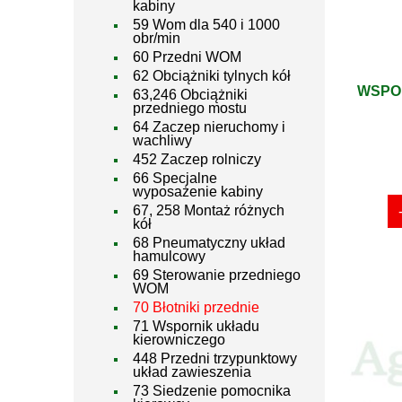
kabiny
59 Wom dla 540 i 1000
obr/min
60 Przedni WOM
62 Obciążniki tylnych kół
WSPOR
63,246 Obciążniki
przedniego mostu
64 Zaczep nieruchomy i
wachliwy
452 Zaczep rolniczy
66 Specjalne
wyposażenie kabiny
67, 258 Montaż różnych
kół
68 Pneumatyczny układ
hamulcowy
69 Sterowanie przedniego
WOM
70 Błotniki przednie
71 Wspornik układu
kierowniczego
448 Przedni trzypunktowy
układ zawieszenia
73 Siedzenie pomocnika