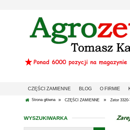
CZĘŚCI ZAMIENNE
BLOG
O FIRMIE
»
»
Strona główna
CZĘŚCI ZAMIENNE
Zetor 332
WYSZUKIWARKA