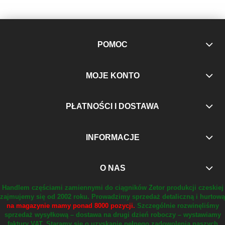
POMOC
MOJE KONTO
PŁATNOŚCI I DOSTAWA
INFORMACJE
O NAS
Handlem częściami zamiennymi do ciągników Zetor produkcji czeskiej
zajmujemy się od 2002 roku.
Prowadzimy sprzedaż detaliczną i hurtową
na magazynie mamy ponad 8000 pozycji.
Szczególnie rozwinęliśmy
sprzedaż wysyłkową – dostawa na drugi dzień roboczy – wystawiamy
faktury VAT.
Staramy się o uzyskanie pełnego zadowolenia naszych