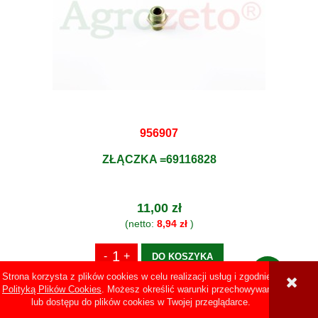
956907
ZŁĄCZKA =69116828
11,00 zł
(netto:
8,94 zł
)
DO KOSZYKA
Strona korzysta z plików cookies w celu realizacji usług i zgodnie z
Polityką Plików Cookies
. Możesz określić warunki przechowywania
lub dostępu do plików cookies w Twojej przeglądarce.