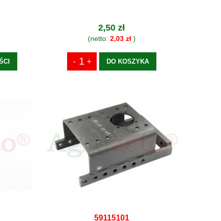
2,50 zł
(netto:
2,03 zł
)
ŚCI
DO KOSZYKA
59115101