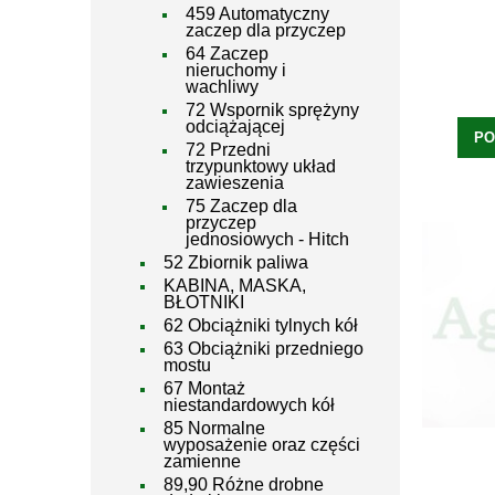
459 Automatyczny
zaczep dla przyczep
64 Zaczep
nieruchomy i
wachliwy
72 Wspornik sprężyny
odciążającej
PO
72 Przedni
trzypunktowy układ
zawieszenia
75 Zaczep dla
przyczep
jednosiowych - Hitch
52 Zbiornik paliwa
KABINA, MASKA,
BŁOTNIKI
62 Obciążniki tylnych kół
63 Obciążniki przedniego
mostu
67 Montaż
niestandardowych kół
85 Normalne
wyposażenie oraz części
zamienne
89,90 Różne drobne