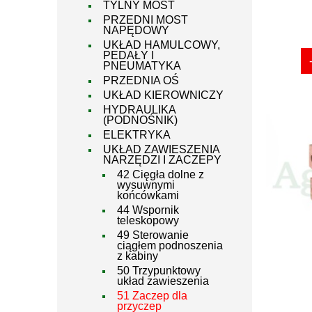
TYLNY MOST
PRZEDNI MOST
NAPĘDOWY
UKŁAD HAMULCOWY,
PEDAŁY I
PNEUMATYKA
PRZEDNIA OŚ
UKŁAD KIEROWNICZY
HYDRAULIKA
(PODNOŚNIK)
ELEKTRYKA
UKŁAD ZAWIESZENIA
NARZĘDZI I ZACZEPY
42 Cięgła dolne z
wysuwnymi
końcówkami
44 Wspornik
teleskopowy
49 Sterowanie
ciągłem podnoszenia
z kabiny
50 Trzypunktowy
układ zawieszenia
51 Zaczep dla
przyczep