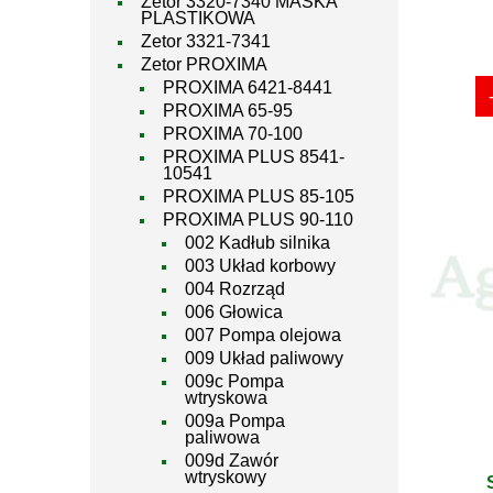
Zetor 3320-7340 MASKA
PLASTIKOWA
Zetor 3321-7341
Zetor PROXIMA
PROXIMA 6421-8441
PROXIMA 65-95
PROXIMA 70-100
PROXIMA PLUS 8541-
10541
PROXIMA PLUS 85-105
PROXIMA PLUS 90-110
002 Kadłub silnika
003 Układ korbowy
004 Rozrząd
006 Głowica
007 Pompa olejowa
009 Układ paliwowy
009c Pompa
wtryskowa
009a Pompa
paliwowa
009d Zawór
wtryskowy