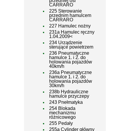
przedniej osi
CARRARO
225 Sterowanie
przednim hamulcem
CARRARO
227 Hamulec nożny
231a Hamulec ręczny
1.04.2009<
234 Urządzenie
sterujące powietrzem
236 Pneumatyczne
hamulce 1. i 2. do
holowania pojazdów
40km/h
236a Pneumatyczne
hamulce 1. i 2. do
holowania pojazdów
30km/h
238b Hydrauliczne
hamulce przyczepy
243 Pnełmatyka
254 Blokada
mechanizmu
różnicowego
255 Pedały
255a Cylinder główny