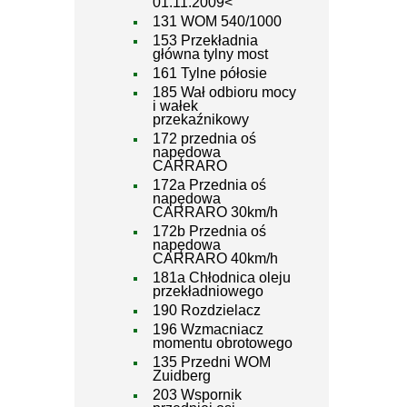
01.11.2009<
131 WOM 540/1000
153 Przekładnia
główna tylny most
161 Tylne półosie
185 Wał odbioru mocy
i wałek
przekaźnikowy
172 przednia oś
napędowa
CARRARO
172a Przednia oś
napędowa
CARRARO 30km/h
172b Przednia oś
napędowa
CARRARO 40km/h
181a Chłodnica oleju
przekładniowego
190 Rozdzielacz
196 Wzmacniacz
momentu obrotowego
135 Przedni WOM
Zuidberg
203 Wspornik