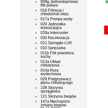
009g Jednostopniowy
R
filtr paliwa
016 Filtracja i
chłodzenie oleju
017a Pompa wody
020 Jednostka
wyważająca
029a Intercooler
030 Recirkulacja
021 Sprzęgło LUK
010 Sprężarka
011b Filtr powietrza
suchy
013a Układ
chłodzenia
014a Rura
wydechowa
028 Podgrzewacz
płynu chłodzącego
108 Skrzynia
sprzęgłowa
121 Skrzynia biegów
147a Mechanizm
zmiany biegów