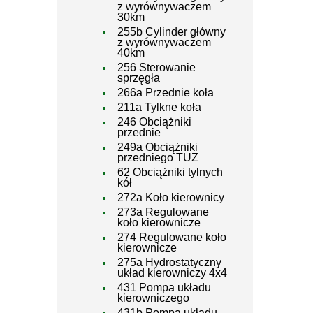
z wyrównywaczem
30km
255b Cylinder główny
z wyrównywaczem
40km
256 Sterowanie
sprzęgła
266a Przednie koła
211a Tylkne koła
246 Obciążniki
przednie
249a Obciążniki
przedniego TUZ
62 Obciążniki tylnych
kół
272a Koło kierownicy
273a Regulowane
koło kierownicze
274 Regulowane koło
kierownicze
275a Hydrostatyczny
układ kierowniczy 4x4
431 Pompa układu
kierowniczego
431b Pompa układu