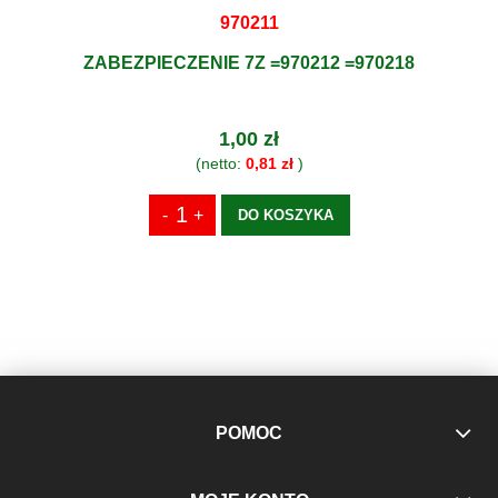
970211
ZABEZPIECZENIE 7Z =970212 =970218
1,00 zł
(netto:
0,81 zł
)
DO KOSZYKA
POMOC