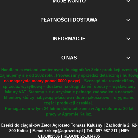
MOJE KONTO
PŁATNOŚCI I DOSTAWA
INFORMACJE
O NAS
Handlem częściami zamiennymi do ciągników Zetor produkcji czeskiej
zajmujemy się od 2002 roku.
Prowadzimy sprzedaż detaliczną i hurtową
na magazynie mamy ponad 8000 pozycji.
Szczególnie rozwinęliśmy
sprzedaż wysyłkową – dostawa na drugi dzień roboczy – wystawiamy
faktury VAT.
Staramy się o uzyskanie pełnego zadowolenia naszych
klientów, którzy nabywają właściwe i dobre jakościowo – oryginalne
części produkcji czeskiej.
Pomaga nam w tym 24-letnie doświadczenie w Agrozeto oraz 20 lat
pracy w Agromie Kalisz.
Części do ciągników Zetor Agrozeto Tomasz Kałużny | Zachodnia 2, 62-
800 Kalisz | E-mail: sklep@agrozeto.pl | Tel.: 697 987 211 | NIP:
6181482536 | REGON: 251034705