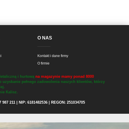
E
O NAS
i
Kontakt i dane firmy
O firmie
etaliczną i hurtową
na magazynie mamy ponad 8000
o uzyskanie pełnego zadowolenia naszych klientów, którzy
iej.
ie Kalisz.
97 987 211 | NIP: 6181482536 | REGON: 251034705