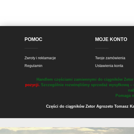
POMOC
MOJE KONTO
Zwroty i reklamacje
Twoje zamówienia
Regulamin
Ustawienia konta
Handlem częściami zamiennymi do ciągników Zetor 
pozycji.
Szczególnie rozwinęliśmy sprzedaż wysyłkową – 
nab
Pomaga na
Części do ciągników Zetor Agrozeto Tomasz Kału