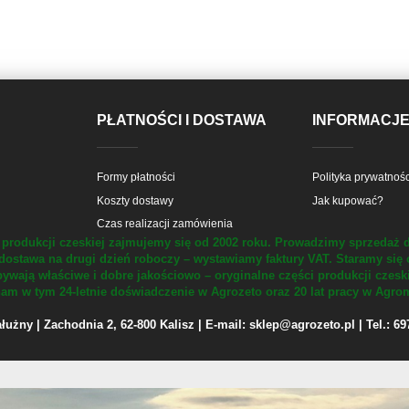
PŁATNOŚCI I DOSTAWA
INFORMACJ
Formy płatności
Polityka prywatnośc
Koszty dostawy
Jak kupować?
Czas realizacji zamówienia
produkcji czeskiej zajmujemy się od 2002 roku.
Prowadzimy sprzedaż d
dostawa na drugi dzień roboczy – wystawiamy faktury VAT.
Staramy się 
ywają właściwe i dobre jakościowo – oryginalne części produkcji czesk
m w tym 24-letnie doświadczenie w Agrozeto oraz 20 lat pracy w Agrom
żny | Zachodnia 2, 62-800 Kalisz | E-mail: sklep@agrozeto.pl | Tel.: 6