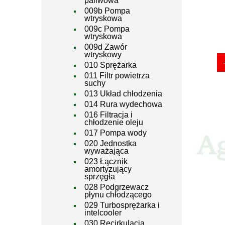
paliwowa
009b Pompa
wtryskowa
009c Pompa
wtryskowa
009d Zawór
wtryskowy
010 Sprężarka
011 Filtr powietrza
suchy
013 Układ chłodzenia
014 Rura wydechowa
016 Filtracja i
chłodzenie oleju
017 Pompa wody
020 Jednostka
wyważająca
023 Łącznik
amortyzujący
sprzęgła
028 Podgrzewacz
płynu chłodzącego
029 Turbosprężarka i
intelcooler
030 Recirkulacja