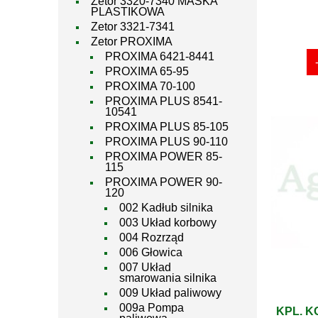
Zetor 3320-7340 MASKA
PLASTIKOWA
Zetor 3321-7341
Zetor PROXIMA
PROXIMA 6421-8441
PROXIMA 65-95
PROXIMA 70-100
PROXIMA PLUS 8541-
10541
PROXIMA PLUS 85-105
PROXIMA PLUS 90-110
PROXIMA POWER 85-
115
PROXIMA POWER 90-
120
002 Kadłub silnika
003 Układ korbowy
004 Rozrząd
006 Głowica
007 Układ
smarowania silnika
009 Układ paliwowy
009a Pompa
KPL. K