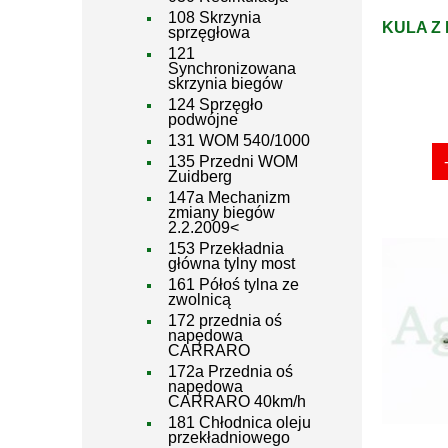
108 Skrzynia
KULA Z 
sprzęgłowa
121
Synchronizowana
skrzynia biegów
124 Sprzęgło
podwójne
131 WOM 540/1000
135 Przedni WOM
Zuidberg
147a Mechanizm
zmiany biegów
2.2.2009<
153 Przekładnia
główna tylny most
161 Półoś tylna ze
zwolnicą
172 przednia oś
napędowa
CARRARO
172a Przednia oś
napędowa
CARRARO 40km/h
181 Chłodnica oleju
przekładniowego