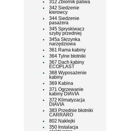
312 Zbiornik paliwa
342 Siedzenie
kierowcy
344 Siedzenie
pasażera
345 Spryskiwacz
szyby przedniej
345a Skrzynka
narzędziowa
361 Rama kabiny
364 Tylne błotniki
367 Dach kabiny
ECOPLAST
368 Wyposażenie
kabiny
369 Kabina
371 Ogrzewanie
kabiny DIAVIA
372 Klimatyzacja
DIAVIA
383 Przednie błotniki
CARRARO
802 Naklejki
350 Instalacja