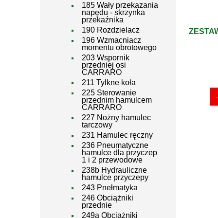
185 Wały przekazania
napędu - skrzynka
przekaźnika
190 Rozdzielacz
ZESTA
196 Wzmacniacz
momentu obrotowego
203 Wspornik
przedniej osi
CARRARO
211 Tylkne koła
225 Sterowanie
przednim hamulcem
CARRARO
227 Nożny hamulec
tarczowy
231 Hamulec ręczny
236 Pneumatyczne
hamulce dla przyczep
1 i 2 przewodowe
238b Hydrauliczne
hamulce przyczepy
243 Pnełmatyka
246 Obciążniki
przednie
249a Obciążniki