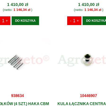
1 410,00 zł
1 410,00 zł
(netto:
1 146,34 zł
)
(netto:
1 146,34 zł
)
DO KOSZYKA
DO KOSZYK
938634
10446907
OŁKÓW (4 SZT.) HAKA CBM
KULA ŁĄCZNIKA CENTR