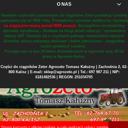
O NAS
Handlem częściami zamiennymi do ciągników Zetor produkcji czeskiej
zajmujemy się od 2002 roku.
Prowadzimy sprzedaż detaliczną i hurtową
na magazynie mamy ponad 8000 pozycji.
Szczególnie rozwinęliśmy
sprzedaż wysyłkową – dostawa na drugi dzień roboczy – wystawiamy
faktury VAT.
Staramy się o uzyskanie pełnego zadowolenia naszych
klientów, którzy nabywają właściwe i dobre jakościowo – oryginalne
części produkcji czeskiej.
Pomaga nam w tym 24-letnie doświadczenie w Agrozeto oraz 20 lat
pracy w Agromie Kalisz.
Części do ciągników Zetor Agrozeto Tomasz Kałużny | Zachodnia 2, 62-
800 Kalisz | E-mail: sklep@agrozeto.pl | Tel.: 697 987 211 | NIP:
6181482536 | REGON: 251034705
Strona korzysta z plików cookies w celu realizacji usług i zgodnie z