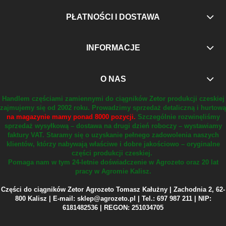
PŁATNOŚCI I DOSTAWA
INFORMACJE
O NAS
Handlem częściami zamiennymi do ciągników Zetor produkcji czeskiej
zajmujemy się od 2002 roku.
Prowadzimy sprzedaż detaliczną i hurtową
na magazynie mamy ponad 8000 pozycji.
Szczególnie rozwinęliśmy
sprzedaż wysyłkową – dostawa na drugi dzień roboczy – wystawiamy
faktury VAT.
Staramy się o uzyskanie pełnego zadowolenia naszych
klientów, którzy nabywają właściwe i dobre jakościowo – oryginalne
części produkcji czeskiej.
Pomaga nam w tym 24-letnie doświadczenie w Agrozeto oraz 20 lat
pracy w Agromie Kalisz.
Części do ciągników Zetor Agrozeto Tomasz Kałużny | Zachodnia 2, 62-
800 Kalisz | E-mail: sklep@agrozeto.pl | Tel.: 697 987 211 | NIP:
6181482536 | REGON: 251034705