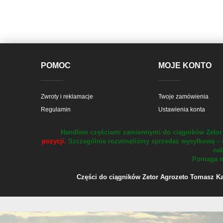
POMOC
MOJE KONTO
Zwroty i reklamacje
Twoje zamówienia
Regulamin
Ustawienia konta
Handlem częściami zamiennymi do ciągników Zetor 
pozycji.
Szczególnie rozwinęliśmy sprzedaż wysyłkową – 
nab
Pomaga na
Części do ciągników Zetor Agrozeto Tomasz Kału