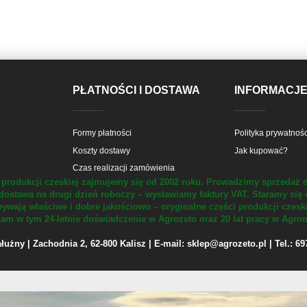
PŁATNOŚCI I DOSTAWA
INFORMACJ
Formy płatności
Polityka prywatnośc
Koszty dostawy
Jak kupować?
Czas realizacji zamówienia
produkcji czeskiej zajmujemy się od 2002 roku.
Prowadzimy sprzedaż d
dostawa na drugi dzień roboczy – wystawiamy faktury VAT.
Staramy się 
ywają właściwe i dobre jakościowo – oryginalne części produkcji czesk
m w tym 24-letnie doświadczenie w Agrozeto oraz 20 lat pracy w Agrom
żny | Zachodnia 2, 62-800 Kalisz | E-mail: sklep@agrozeto.pl | Tel.: 6