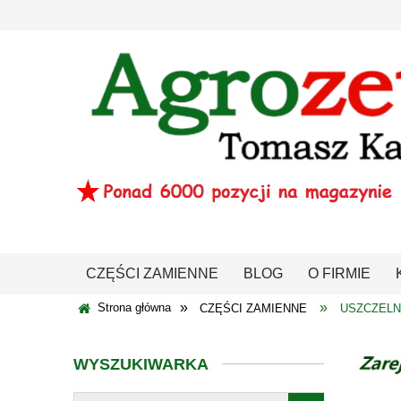
CZĘŚCI ZAMIENNE
BLOG
O FIRMIE
»
»
Strona główna
CZĘŚCI ZAMIENNE
USZCZELNI
WYSZUKIWARKA