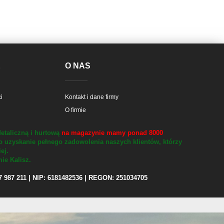
E
O NAS
i
Kontakt i dane firmy
O firmie
etaliczną i hurtową
na magazynie mamy ponad 8000
o uzyskanie pełnego zadowolenia naszych klientów, którzy
iej.
ie Kalisz.
97 987 211 | NIP: 6181482536 | REGON: 251034705