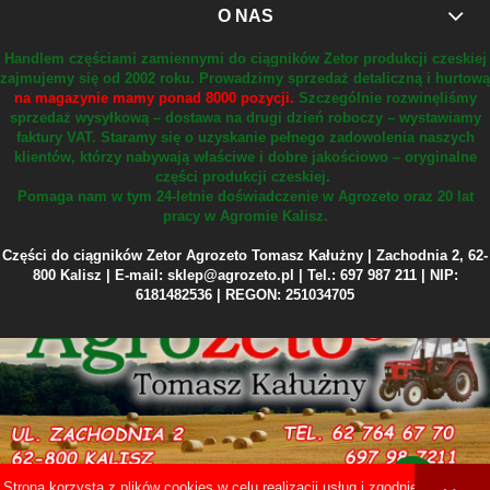
O NAS
Handlem częściami zamiennymi do ciągników Zetor produkcji czeskiej
zajmujemy się od 2002 roku.
Prowadzimy sprzedaż detaliczną i hurtową
na magazynie mamy ponad 8000 pozycji.
Szczególnie rozwinęliśmy
sprzedaż wysyłkową – dostawa na drugi dzień roboczy – wystawiamy
faktury VAT.
Staramy się o uzyskanie pełnego zadowolenia naszych
klientów, którzy nabywają właściwe i dobre jakościowo – oryginalne
części produkcji czeskiej.
Pomaga nam w tym 24-letnie doświadczenie w Agrozeto oraz 20 lat
pracy w Agromie Kalisz.
Części do ciągników Zetor Agrozeto Tomasz Kałużny | Zachodnia 2, 62-
800 Kalisz | E-mail: sklep@agrozeto.pl | Tel.: 697 987 211 | NIP:
6181482536 | REGON: 251034705
Strona korzysta z plików cookies w celu realizacji usług i zgodnie z