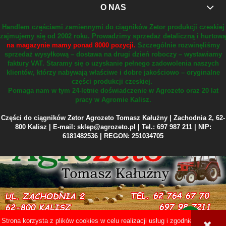
O NAS
Handlem częściami zamiennymi do ciągników Zetor produkcji czeskiej
zajmujemy się od 2002 roku.
Prowadzimy sprzedaż detaliczną i hurtową
na magazynie mamy ponad 8000 pozycji.
Szczególnie rozwinęliśmy
sprzedaż wysyłkową – dostawa na drugi dzień roboczy – wystawiamy
faktury VAT.
Staramy się o uzyskanie pełnego zadowolenia naszych
klientów, którzy nabywają właściwe i dobre jakościowo – oryginalne
części produkcji czeskiej.
Pomaga nam w tym 24-letnie doświadczenie w Agrozeto oraz 20 lat
pracy w Agromie Kalisz.
Części do ciągników Zetor Agrozeto Tomasz Kałużny | Zachodnia 2, 62-
800 Kalisz | E-mail: sklep@agrozeto.pl | Tel.: 697 987 211 | NIP:
6181482536 | REGON: 251034705
Strona korzysta z plików cookies w celu realizacji usług i zgodnie z