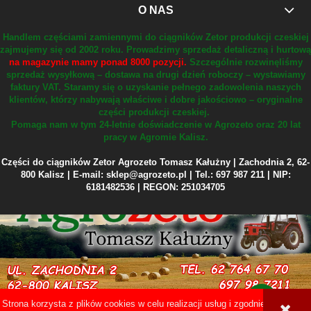
O NAS
Handlem częściami zamiennymi do ciągników Zetor produkcji czeskiej
zajmujemy się od 2002 roku.
Prowadzimy sprzedaż detaliczną i hurtową
na magazynie mamy ponad 8000 pozycji.
Szczególnie rozwinęliśmy
sprzedaż wysyłkową – dostawa na drugi dzień roboczy – wystawiamy
faktury VAT.
Staramy się o uzyskanie pełnego zadowolenia naszych
klientów, którzy nabywają właściwe i dobre jakościowo – oryginalne
części produkcji czeskiej.
Pomaga nam w tym 24-letnie doświadczenie w Agrozeto oraz 20 lat
pracy w Agromie Kalisz.
Części do ciągników Zetor Agrozeto Tomasz Kałużny | Zachodnia 2, 62-
800 Kalisz | E-mail: sklep@agrozeto.pl | Tel.: 697 987 211 | NIP:
6181482536 | REGON: 251034705
Strona korzysta z plików cookies w celu realizacji usług i zgodnie z