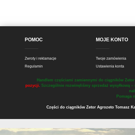
POMOC
MOJE KONTO
Zwroty i reklamacje
Twoje zamówienia
Regulamin
Ustawienia konta
Handlem częściami zamiennymi do ciągników Zetor 
pozycji.
Szczególnie rozwinęliśmy sprzedaż wysyłkową – 
nab
Pomaga na
Części do ciągników Zetor Agrozeto Tomasz Kału