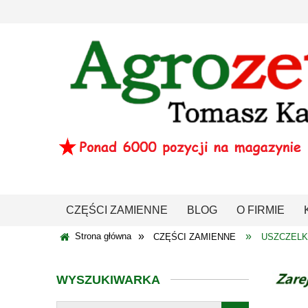
CZĘŚCI ZAMIENNE
BLOG
O FIRMIE
»
»
Strona główna
CZĘŚCI ZAMIENNE
USZCZEL
WYSZUKIWARKA