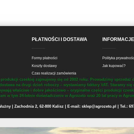
PŁATNOŚCI I DOSTAWA
INFORMACJ
Formy płatności
Polityka prywatnośc
Koszty dostawy
Jak kupować?
Czas realizacji zamówienia
produkcji czeskiej zajmujemy się od 2002 roku.
Prowadzimy sprzedaż d
dostawa na drugi dzień roboczy – wystawiamy faktury VAT.
Staramy się 
ywają właściwe i dobre jakościowo – oryginalne części produkcji czesk
m w tym 24-letnie doświadczenie w Agrozeto oraz 20 lat pracy w Agrom
żny | Zachodnia 2, 62-800 Kalisz | E-mail: sklep@agrozeto.pl | Tel.: 6