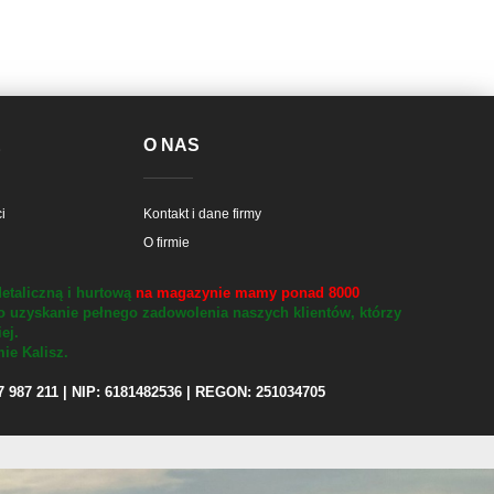
E
O NAS
i
Kontakt i dane firmy
O firmie
etaliczną i hurtową
na magazynie mamy ponad 8000
o uzyskanie pełnego zadowolenia naszych klientów, którzy
iej.
ie Kalisz.
97 987 211 | NIP: 6181482536 | REGON: 251034705