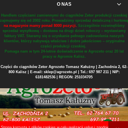
O NAS
Handlem częściami zamiennymi do ciągników Zetor produkcji czeskiej
zajmujemy się od 2002 roku.
Prowadzimy sprzedaż detaliczną i hurtową
na magazynie mamy ponad 8000 pozycji.
Szczególnie rozwinęliśmy
sprzedaż wysyłkową – dostawa na drugi dzień roboczy – wystawiamy
faktury VAT.
Staramy się o uzyskanie pełnego zadowolenia naszych
klientów, którzy nabywają właściwe i dobre jakościowo – oryginalne
części produkcji czeskiej.
Pomaga nam w tym 24-letnie doświadczenie w Agrozeto oraz 20 lat
pracy w Agromie Kalisz.
Części do ciągników Zetor Agrozeto Tomasz Kałużny | Zachodnia 2, 62-
800 Kalisz | E-mail: sklep@agrozeto.pl | Tel.: 697 987 211 | NIP:
6181482536 | REGON: 251034705
Strona korzysta z plików cookies w celu realizacji usług i zgodnie z