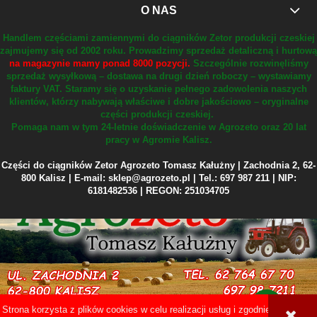
O NAS
Handlem częściami zamiennymi do ciągników Zetor produkcji czeskiej
zajmujemy się od 2002 roku.
Prowadzimy sprzedaż detaliczną i hurtową
na magazynie mamy ponad 8000 pozycji.
Szczególnie rozwinęliśmy
sprzedaż wysyłkową – dostawa na drugi dzień roboczy – wystawiamy
faktury VAT.
Staramy się o uzyskanie pełnego zadowolenia naszych
klientów, którzy nabywają właściwe i dobre jakościowo – oryginalne
części produkcji czeskiej.
Pomaga nam w tym 24-letnie doświadczenie w Agrozeto oraz 20 lat
pracy w Agromie Kalisz.
Części do ciągników Zetor Agrozeto Tomasz Kałużny | Zachodnia 2, 62-
800 Kalisz | E-mail: sklep@agrozeto.pl | Tel.: 697 987 211 | NIP:
6181482536 | REGON: 251034705
Strona korzysta z plików cookies w celu realizacji usług i zgodnie z