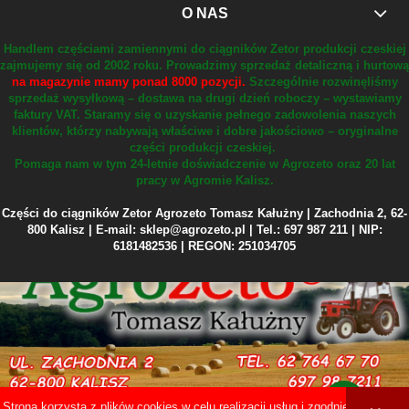
O NAS
Handlem częściami zamiennymi do ciągników Zetor produkcji czeskiej
zajmujemy się od 2002 roku.
Prowadzimy sprzedaż detaliczną i hurtową
na magazynie mamy ponad 8000 pozycji.
Szczególnie rozwinęliśmy
sprzedaż wysyłkową – dostawa na drugi dzień roboczy – wystawiamy
faktury VAT.
Staramy się o uzyskanie pełnego zadowolenia naszych
klientów, którzy nabywają właściwe i dobre jakościowo – oryginalne
części produkcji czeskiej.
Pomaga nam w tym 24-letnie doświadczenie w Agrozeto oraz 20 lat
pracy w Agromie Kalisz.
Części do ciągników Zetor Agrozeto Tomasz Kałużny | Zachodnia 2, 62-
800 Kalisz | E-mail: sklep@agrozeto.pl | Tel.: 697 987 211 | NIP:
6181482536 | REGON: 251034705
Strona korzysta z plików cookies w celu realizacji usług i zgodnie z