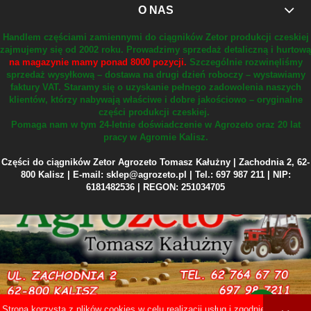
O NAS
Handlem częściami zamiennymi do ciągników Zetor produkcji czeskiej
zajmujemy się od 2002 roku.
Prowadzimy sprzedaż detaliczną i hurtową
na magazynie mamy ponad 8000 pozycji.
Szczególnie rozwinęliśmy
sprzedaż wysyłkową – dostawa na drugi dzień roboczy – wystawiamy
faktury VAT.
Staramy się o uzyskanie pełnego zadowolenia naszych
klientów, którzy nabywają właściwe i dobre jakościowo – oryginalne
części produkcji czeskiej.
Pomaga nam w tym 24-letnie doświadczenie w Agrozeto oraz 20 lat
pracy w Agromie Kalisz.
Części do ciągników Zetor Agrozeto Tomasz Kałużny | Zachodnia 2, 62-
800 Kalisz | E-mail: sklep@agrozeto.pl | Tel.: 697 987 211 | NIP:
6181482536 | REGON: 251034705
Strona korzysta z plików cookies w celu realizacji usług i zgodnie z