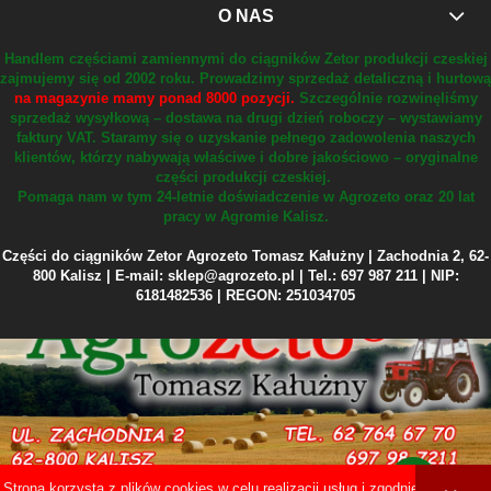
O NAS
Handlem częściami zamiennymi do ciągników Zetor produkcji czeskiej
zajmujemy się od 2002 roku.
Prowadzimy sprzedaż detaliczną i hurtową
na magazynie mamy ponad 8000 pozycji.
Szczególnie rozwinęliśmy
sprzedaż wysyłkową – dostawa na drugi dzień roboczy – wystawiamy
faktury VAT.
Staramy się o uzyskanie pełnego zadowolenia naszych
klientów, którzy nabywają właściwe i dobre jakościowo – oryginalne
części produkcji czeskiej.
Pomaga nam w tym 24-letnie doświadczenie w Agrozeto oraz 20 lat
pracy w Agromie Kalisz.
Części do ciągników Zetor Agrozeto Tomasz Kałużny | Zachodnia 2, 62-
800 Kalisz | E-mail: sklep@agrozeto.pl | Tel.: 697 987 211 | NIP:
6181482536 | REGON: 251034705
Strona korzysta z plików cookies w celu realizacji usług i zgodnie z