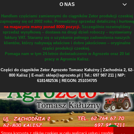
O NAS
Handlem częściami zamiennymi do ciągników Zetor produkcji czeskiej
zajmujemy się od 2002 roku.
Prowadzimy sprzedaż detaliczną i hurtową
na magazynie mamy ponad 8000 pozycji.
Szczególnie rozwinęliśmy
sprzedaż wysyłkową – dostawa na drugi dzień roboczy – wystawiamy
faktury VAT.
Staramy się o uzyskanie pełnego zadowolenia naszych
klientów, którzy nabywają właściwe i dobre jakościowo – oryginalne
części produkcji czeskiej.
Pomaga nam w tym 24-letnie doświadczenie w Agrozeto oraz 20 lat
pracy w Agromie Kalisz.
Części do ciągników Zetor Agrozeto Tomasz Kałużny | Zachodnia 2, 62-
800 Kalisz | E-mail: sklep@agrozeto.pl | Tel.: 697 987 211 | NIP:
6181482536 | REGON: 251034705
Strona korzysta z plików cookies w celu realizacji usług i zgodnie z