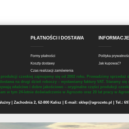
PŁATNOŚCI I DOSTAWA
INFORMACJ
Formy płatności
Polityka prywatnośc
Koszty dostawy
Jak kupować?
Czas realizacji zamówienia
produkcji czeskiej zajmujemy się od 2002 roku.
Prowadzimy sprzedaż d
dostawa na drugi dzień roboczy – wystawiamy faktury VAT.
Staramy się 
ywają właściwe i dobre jakościowo – oryginalne części produkcji czesk
m w tym 24-letnie doświadczenie w Agrozeto oraz 20 lat pracy w Agrom
żny | Zachodnia 2, 62-800 Kalisz | E-mail: sklep@agrozeto.pl | Tel.: 6