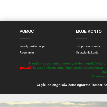
POMOC
MOJE KONTO
Zwroty i reklamacje
Twoje zamówienia
Regulamin
Ustawienia konta
Handlem częściami zamiennymi do ciągników Zetor 
pozycji.
Szczególnie rozwinęliśmy sprzedaż wysyłkową – 
nab
Pomaga na
Części do ciągników Zetor Agrozeto Tomasz Kału