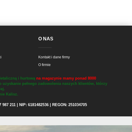
E
O NAS
i
Kontakt i dane firmy
O firmie
etaliczną i hurtową
na magazynie mamy ponad 8000
o uzyskanie pełnego zadowolenia naszych klientów, którzy
iej.
ie Kalisz.
97 987 211 | NIP: 6181482536 | REGON: 251034705