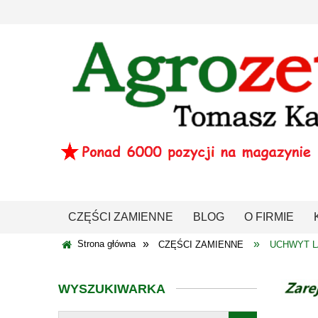
CZĘŚCI ZAMIENNE
BLOG
O FIRMIE
»
»
Strona główna
CZĘŚCI ZAMIENNE
UCHWYT 
WYSZUKIWARKA