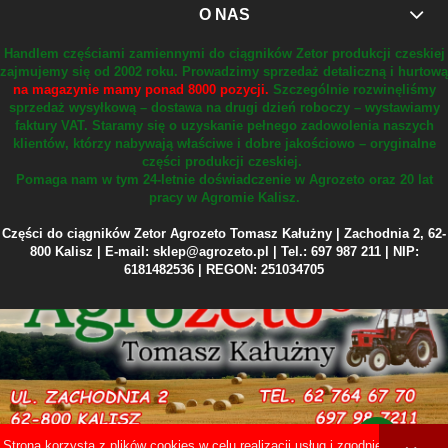
O NAS
Handlem częściami zamiennymi do ciągników Zetor produkcji czeskiej
zajmujemy się od 2002 roku.
Prowadzimy sprzedaż detaliczną i hurtową
na magazynie mamy ponad 8000 pozycji.
Szczególnie rozwinęliśmy
sprzedaż wysyłkową – dostawa na drugi dzień roboczy – wystawiamy
faktury VAT.
Staramy się o uzyskanie pełnego zadowolenia naszych
klientów, którzy nabywają właściwe i dobre jakościowo – oryginalne
części produkcji czeskiej.
Pomaga nam w tym 24-letnie doświadczenie w Agrozeto oraz 20 lat
pracy w Agromie Kalisz.
Części do ciągników Zetor Agrozeto Tomasz Kałużny | Zachodnia 2, 62-
800 Kalisz | E-mail: sklep@agrozeto.pl | Tel.: 697 987 211 | NIP:
6181482536 | REGON: 251034705
Strona korzysta z plików cookies w celu realizacji usług i zgodnie z