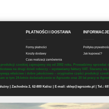
PŁATNOŚCI I DOSTAWA
INFORMACJ
Formy płatności
Polityka prywatnośc
Koszty dostawy
Jak kupować?
Czas realizacji zamówienia
produkcji czeskiej zajmujemy się od 2002 roku.
Prowadzimy sprzedaż d
dostawa na drugi dzień roboczy – wystawiamy faktury VAT.
Staramy się 
ywają właściwe i dobre jakościowo – oryginalne części produkcji czesk
m w tym 24-letnie doświadczenie w Agrozeto oraz 20 lat pracy w Agrom
żny | Zachodnia 2, 62-800 Kalisz | E-mail: sklep@agrozeto.pl | Tel.: 6