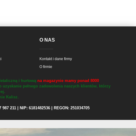
E
O NAS
i
Kontakt i dane firmy
O firmie
etaliczną i hurtową
na magazynie mamy ponad 8000
o uzyskanie pełnego zadowolenia naszych klientów, którzy
iej.
ie Kalisz.
97 987 211 | NIP: 6181482536 | REGON: 251034705