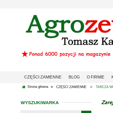
CZĘŚCI ZAMIENNE
BLOG
O FIRMIE
»
»
Strona główna
CZĘŚCI ZAMIENNE
TARCZA 
WYSZUKIWARKA