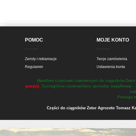
POMOC
MOJE KONTO
Zwroty i reklamacje
Twoje zamówienia
Regulamin
Ustawienia konta
Handlem częściami zamiennymi do ciągników Zetor 
pozycji.
Szczególnie rozwinęliśmy sprzedaż wysyłkową – 
nab
Pomaga na
Części do ciągników Zetor Agrozeto Tomasz Kału