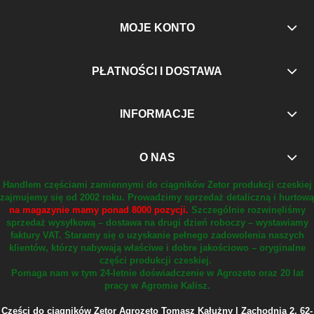
MOJE KONTO
PŁATNOŚCI I DOSTAWA
INFORMACJE
O NAS
Handlem częściami zamiennymi do ciągników Zetor produkcji czeskiej
zajmujemy się od 2002 roku.
Prowadzimy sprzedaż detaliczną i hurtową
na magazynie mamy ponad 8000 pozycji.
Szczególnie rozwinęliśmy
sprzedaż wysyłkową – dostawa na drugi dzień roboczy – wystawiamy
faktury VAT.
Staramy się o uzyskanie pełnego zadowolenia naszych
klientów, którzy nabywają właściwe i dobre jakościowo – oryginalne
części produkcji czeskiej.
Pomaga nam w tym 24-letnie doświadczenie w Agrozeto oraz 20 lat
pracy w Agromie Kalisz.
Części do ciągników Zetor Agrozeto Tomasz Kałużny | Zachodnia 2, 62-