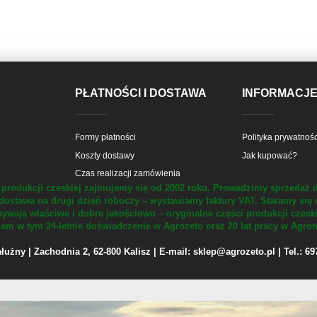
PŁATNOŚCI I DOSTAWA
INFORMACJ
Formy płatności
Polityka prywatnośc
Koszty dostawy
Jak kupować?
Czas realizacji zamówienia
produkcji czeskiej zajmujemy się od 2002 roku.
Prowadzimy sprzedaż d
dostawa na drugi dzień roboczy – wystawiamy faktury VAT.
Staramy się 
ywają właściwe i dobre jakościowo – oryginalne części produkcji czesk
m w tym 24-letnie doświadczenie w Agrozeto oraz 20 lat pracy w Agrom
żny | Zachodnia 2, 62-800 Kalisz | E-mail: sklep@agrozeto.pl | Tel.: 6