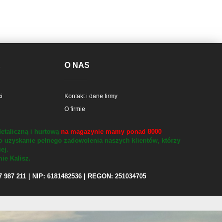
E
O NAS
i
Kontakt i dane firmy
O firmie
etaliczną i hurtową
na magazynie mamy ponad 8000
o uzyskanie pełnego zadowolenia naszych klientów, którzy
iej.
ie Kalisz.
97 987 211 | NIP: 6181482536 | REGON: 251034705