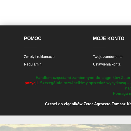
POMOC
MOJE KONTO
Zwroty i reklamacje
Twoje zamówienia
Regulamin
Ustawienia konta
Handlem częściami zamiennymi do ciągników Zetor 
pozycji.
Szczególnie rozwinęliśmy sprzedaż wysyłkową – 
nab
Pomaga na
Części do ciągników Zetor Agrozeto Tomasz Kału