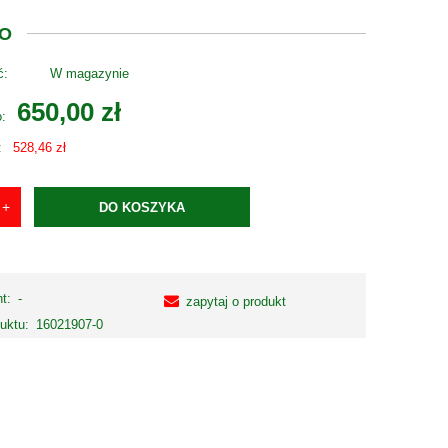
NO
ć:
W magazynie
650,00 zł
o:
:
528,46 zł
DO KOSZYKA
t:
-
zapytaj o produkt
uktu:
16021907-0