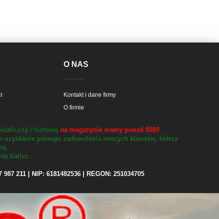
E
O NAS
i
Kontakt i dane firmy
O firmie
etaliczną i hurtową
na magazynie mamy ponad 8000
o uzyskanie pełnego zadowolenia naszych klientów, którzy
iej.
ie Kalisz.
97 987 211 | NIP: 6181482536 | REGON: 251034705