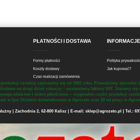
PŁATNOŚCI I DOSTAWA
INFORMACJ
Formy płatności
Polityka prywatnośc
Koszty dostawy
Jak kupować?
Czas realizacji zamówienia
produkcji czeskiej zajmujemy się od 2002 roku.
Prowadzimy sprzedaż d
dostawa na drugi dzień roboczy – wystawiamy faktury VAT.
Staramy się 
ywają właściwe i dobre jakościowo – oryginalne części produkcji czesk
m w tym 24-letnie doświadczenie w Agrozeto oraz 20 lat pracy w Agrom
żny | Zachodnia 2, 62-800 Kalisz | E-mail: sklep@agrozeto.pl | Tel.: 6