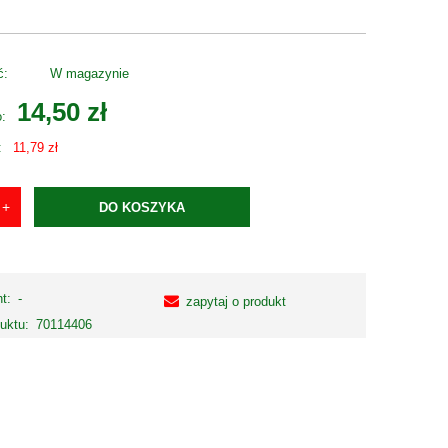
ć:
W magazynie
14,50 zł
o:
:
11,79 zł
DO KOSZYKA
t:
-
zapytaj o produkt
uktu:
70114406