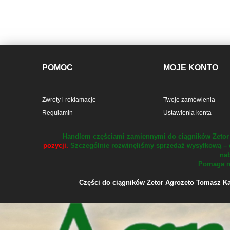
POMOC
MOJE KONTO
Zwroty i reklamacje
Twoje zamówienia
Regulamin
Ustawienia konta
Handlem częściami zamiennymi do ciągników Zetor 
pozycji.
Szczególnie rozwinęliśmy sprzedaż wysyłkową – 
nab
Pomaga na
Części do ciągników Zetor Agrozeto Tomasz Kału