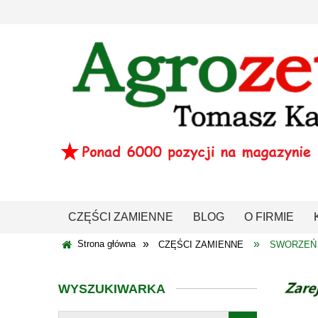
CZĘŚCI ZAMIENNE
BLOG
O FIRMIE
»
»
Strona główna
CZĘŚCI ZAMIENNE
SWORZEŃ
WYSZUKIWARKA