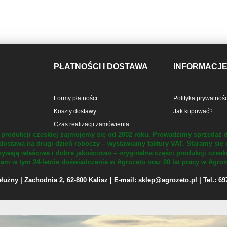
PŁATNOŚCI I DOSTAWA
INFORMACJ
Formy płatności
Polityka prywatnośc
Koszty dostawy
Jak kupować?
Czas realizacji zamówienia
produkcji czeskiej zajmujemy się od 2002 roku.
Prowadzimy sprzedaż d
dostawa na drugi dzień roboczy – wystawiamy faktury VAT.
Staramy się 
ywają właściwe i dobre jakościowo – oryginalne części produkcji czesk
m w tym 24-letnie doświadczenie w Agrozeto oraz 20 lat pracy w Agrom
żny | Zachodnia 2, 62-800 Kalisz | E-mail: sklep@agrozeto.pl | Tel.: 6