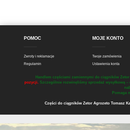
POMOC
MOJE KONTO
Zwroty i reklamacje
Twoje zamówienia
Regulamin
Ustawienia konta
Handlem częściami zamiennymi do ciągników Zetor 
pozycji.
Szczególnie rozwinęliśmy sprzedaż wysyłkową – 
nab
Pomaga na
Części do ciągników Zetor Agrozeto Tomasz Kału