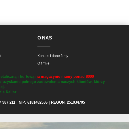
E
O NAS
i
Kontakt i dane firmy
O firmie
etaliczną i hurtową
na magazynie mamy ponad 8000
o uzyskanie pełnego zadowolenia naszych klientów, którzy
iej.
ie Kalisz.
97 987 211 | NIP: 6181482536 | REGON: 251034705