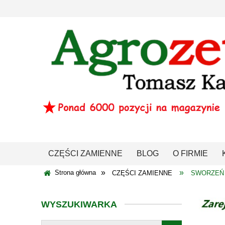
CZĘŚCI ZAMIENNE
BLOG
O FIRMIE
»
»
Strona główna
CZĘŚCI ZAMIENNE
SWORZEŃ
WYSZUKIWARKA