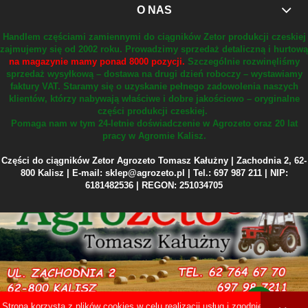
O NAS
Handlem częściami zamiennymi do ciągników Zetor produkcji czeskiej
zajmujemy się od 2002 roku.
Prowadzimy sprzedaż detaliczną i hurtową
na magazynie mamy ponad 8000 pozycji.
Szczególnie rozwinęliśmy
sprzedaż wysyłkową – dostawa na drugi dzień roboczy – wystawiamy
faktury VAT.
Staramy się o uzyskanie pełnego zadowolenia naszych
klientów, którzy nabywają właściwe i dobre jakościowo – oryginalne
części produkcji czeskiej.
Pomaga nam w tym 24-letnie doświadczenie w Agrozeto oraz 20 lat
pracy w Agromie Kalisz.
Części do ciągników Zetor Agrozeto Tomasz Kałużny | Zachodnia 2, 62-
800 Kalisz | E-mail: sklep@agrozeto.pl | Tel.: 697 987 211 | NIP:
6181482536 | REGON: 251034705
Strona korzysta z plików cookies w celu realizacji usług i zgodnie z