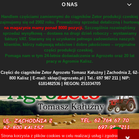
O NAS
Handlem częściami zamiennymi do ciągników Zetor produkcji czeskiej
zajmujemy się od 2002 roku.
Prowadzimy sprzedaż detaliczną i hurtową
na magazynie mamy ponad 8000 pozycji.
Szczególnie rozwinęliśmy
sprzedaż wysyłkową – dostawa na drugi dzień roboczy – wystawiamy
faktury VAT.
Staramy się o uzyskanie pełnego zadowolenia naszych
klientów, którzy nabywają właściwe i dobre jakościowo – oryginalne
części produkcji czeskiej.
Pomaga nam w tym 24-letnie doświadczenie w Agrozeto oraz 20 lat
pracy w Agromie Kalisz.
Części do ciągników Zetor Agrozeto Tomasz Kałużny | Zachodnia 2, 62-
800 Kalisz | E-mail: sklep@agrozeto.pl | Tel.: 697 987 211 | NIP:
6181482536 | REGON: 251034705
Strona korzysta z plików cookies w celu realizacji usług i zgodnie z