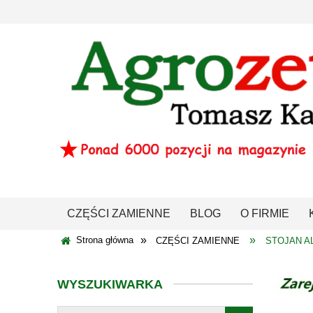
CZĘŚCI ZAMIENNE
BLOG
O FIRMIE
»
»
Strona główna
CZĘŚCI ZAMIENNE
STOJAN A
WYSZUKIWARKA