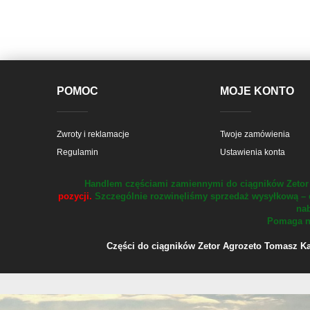
POMOC
MOJE KONTO
Zwroty i reklamacje
Twoje zamówienia
Regulamin
Ustawienia konta
Handlem częściami zamiennymi do ciągników Zetor 
pozycji.
Szczególnie rozwinęliśmy sprzedaż wysyłkową – 
nab
Pomaga na
Części do ciągników Zetor Agrozeto Tomasz Kału