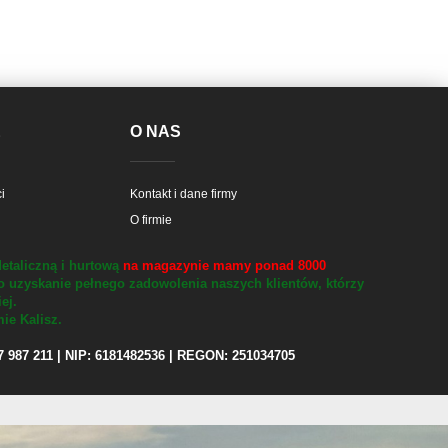
E
O NAS
i
Kontakt i dane firmy
O firmie
etaliczną i hurtową
na magazynie mamy ponad 8000
o uzyskanie pełnego zadowolenia naszych klientów, którzy
iej.
ie Kalisz.
97 987 211 | NIP: 6181482536 | REGON: 251034705