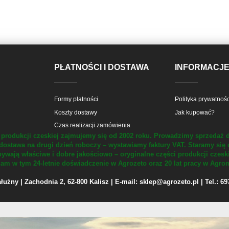
PŁATNOŚCI I DOSTAWA
INFORMACJ
Formy płatności
Polityka prywatnośc
Koszty dostawy
Jak kupować?
Czas realizacji zamówienia
produkcji czeskiej zajmujemy się od 2002 roku.
Prowadzimy sprzedaż d
dostawa na drugi dzień roboczy – wystawiamy faktury VAT.
Staramy się 
ywają właściwe i dobre jakościowo – oryginalne części produkcji czesk
m w tym 24-letnie doświadczenie w Agrozeto oraz 20 lat pracy w Agrom
żny | Zachodnia 2, 62-800 Kalisz | E-mail: sklep@agrozeto.pl | Tel.: 6