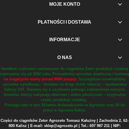
MOJE KONTO
PŁATNOŚCI I DOSTAWA
INFORMACJE
O NAS
Handlem częściami zamiennymi do ciągników Zetor produkcji czeskiej
zajmujemy się od 2002 roku.
Prowadzimy sprzedaż detaliczną i hurtową
na magazynie mamy ponad 8000 pozycji.
Szczególnie rozwinęliśmy
sprzedaż wysyłkową – dostawa na drugi dzień roboczy – wystawiamy
faktury VAT.
Staramy się o uzyskanie pełnego zadowolenia naszych
klientów, którzy nabywają właściwe i dobre jakościowo – oryginalne
części produkcji czeskiej.
Pomaga nam w tym 24-letnie doświadczenie w Agrozeto oraz 20 lat
pracy w Agromie Kalisz.
Części do ciągników Zetor Agrozeto Tomasz Kałużny | Zachodnia 2, 62-
800 Kalisz | E-mail: sklep@agrozeto.pl | Tel.: 697 987 211 | NIP: