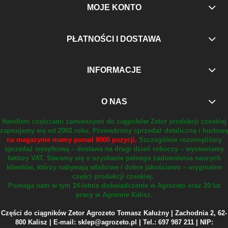
MOJE KONTO
PŁATNOŚCI I DOSTAWA
INFORMACJE
O NAS
Handlem częściami zamiennymi do ciągników Zetor produkcji czeskiej
zajmujemy się od 2002 roku.
Prowadzimy sprzedaż detaliczną i hurtową
na magazynie mamy ponad 8000 pozycji.
Szczególnie rozwinęliśmy
sprzedaż wysyłkową – dostawa na drugi dzień roboczy – wystawiamy
faktury VAT.
Staramy się o uzyskanie pełnego zadowolenia naszych
klientów, którzy nabywają właściwe i dobre jakościowo – oryginalne
części produkcji czeskiej.
Pomaga nam w tym 24-letnie doświadczenie w Agrozeto oraz 20 lat
pracy w Agromie Kalisz.
Części do ciągników Zetor Agrozeto Tomasz Kałużny | Zachodnia 2, 62-
800 Kalisz | E-mail: sklep@agrozeto.pl | Tel.: 697 987 211 | NIP: