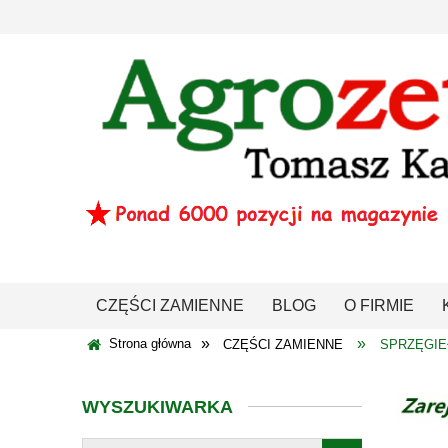
CZĘŚCI ZAMIENNE
BLOG
O FIRMIE
»
»
Strona główna
CZĘŚCI ZAMIENNE
SPRZĘGIE
WYSZUKIWARKA