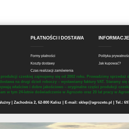
PŁATNOŚCI I DOSTAWA
INFORMACJ
Formy płatności
Polityka prywatnośc
Koszty dostawy
Jak kupować?
Czas realizacji zamówienia
produkcji czeskiej zajmujemy się od 2002 roku.
Prowadzimy sprzedaż d
dostawa na drugi dzień roboczy – wystawiamy faktury VAT.
Staramy się 
ywają właściwe i dobre jakościowo – oryginalne części produkcji czesk
m w tym 24-letnie doświadczenie w Agrozeto oraz 20 lat pracy w Agrom
żny | Zachodnia 2, 62-800 Kalisz | E-mail: sklep@agrozeto.pl | Tel.: 6