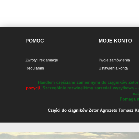
POMOC
MOJE KONTO
Zwroty i reklamacje
Twoje zamówienia
Regulamin
Ustawienia konta
Handlem częściami zamiennymi do ciągników Zetor 
pozycji.
Szczególnie rozwinęliśmy sprzedaż wysyłkową – 
nab
Pomaga na
Części do ciągników Zetor Agrozeto Tomasz Kału