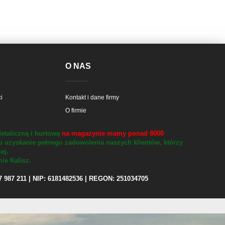
E
O NAS
i
Kontakt i dane firmy
O firmie
etaliczną i hurtową
na magazynie mamy ponad 8000
o uzyskanie pełnego zadowolenia naszych klientów, którzy
iej.
ie Kalisz.
97 987 211 | NIP: 6181482536 | REGON: 251034705