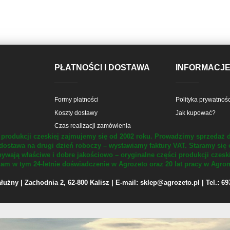
PŁATNOŚCI I DOSTAWA
INFORMACJ
Formy płatności
Polityka prywatnośc
Koszty dostawy
Jak kupować?
Czas realizacji zamówienia
produkcji czeskiej zajmujemy się od 2002 roku.
Prowadzimy sprzedaż d
dostawa na drugi dzień roboczy – wystawiamy faktury VAT.
Staramy się 
ywają właściwe i dobre jakościowo – oryginalne części produkcji czesk
m w tym 24-letnie doświadczenie w Agrozeto oraz 20 lat pracy w Agrom
żny | Zachodnia 2, 62-800 Kalisz | E-mail: sklep@agrozeto.pl | Tel.: 6