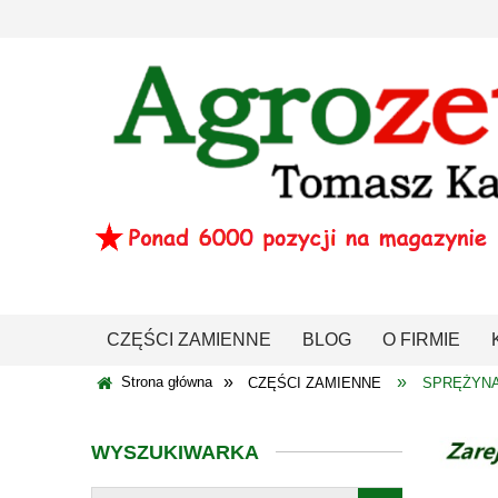
CZĘŚCI ZAMIENNE
BLOG
O FIRMIE
»
»
Strona główna
CZĘŚCI ZAMIENNE
SPRĘŻYN
WYSZUKIWARKA