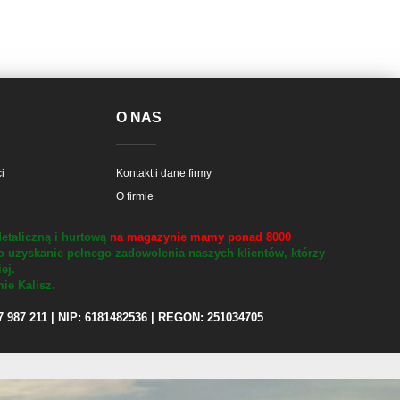
E
O NAS
i
Kontakt i dane firmy
O firmie
etaliczną i hurtową
na magazynie mamy ponad 8000
o uzyskanie pełnego zadowolenia naszych klientów, którzy
iej.
ie Kalisz.
97 987 211 | NIP: 6181482536 | REGON: 251034705