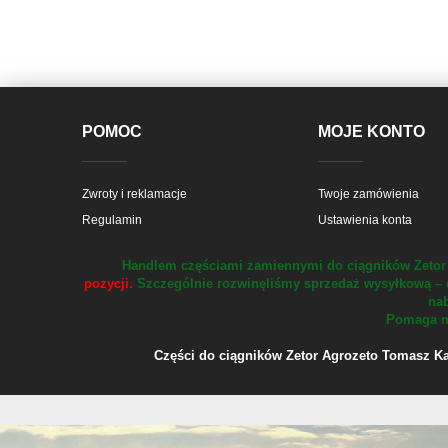
POMOC
MOJE KONTO
Zwroty i reklamacje
Twoje zamówienia
Regulamin
Ustawienia konta
Handlem częściami zamiennymi do ciągników Zetor 
pozycji.
Szczególnie rozwinęliśmy sprzedaż wysyłkową – 
nab
Pomaga na
Części do ciągników Zetor Agrozeto Tomasz Kału