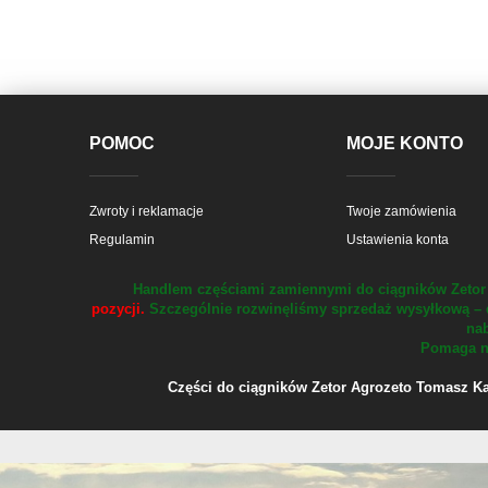
POMOC
MOJE KONTO
Zwroty i reklamacje
Twoje zamówienia
Regulamin
Ustawienia konta
Handlem częściami zamiennymi do ciągników Zetor 
pozycji.
Szczególnie rozwinęliśmy sprzedaż wysyłkową – 
nab
Pomaga na
Części do ciągników Zetor Agrozeto Tomasz Kału