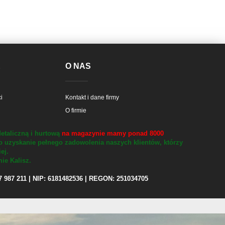
E
O NAS
i
Kontakt i dane firmy
O firmie
etaliczną i hurtową
na magazynie mamy ponad 8000
o uzyskanie pełnego zadowolenia naszych klientów, którzy
iej.
ie Kalisz.
97 987 211 | NIP: 6181482536 | REGON: 251034705