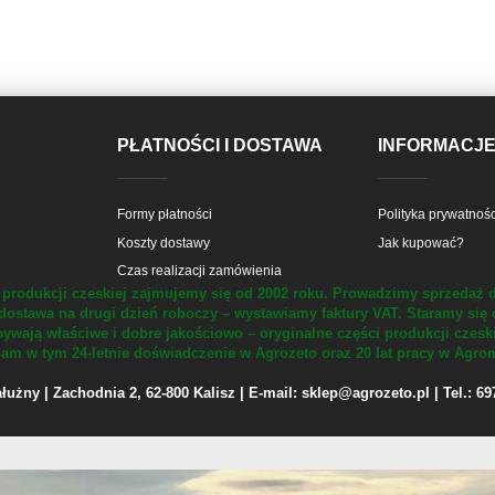
PŁATNOŚCI I DOSTAWA
INFORMACJ
Formy płatności
Polityka prywatnośc
Koszty dostawy
Jak kupować?
Czas realizacji zamówienia
produkcji czeskiej zajmujemy się od 2002 roku.
Prowadzimy sprzedaż d
dostawa na drugi dzień roboczy – wystawiamy faktury VAT.
Staramy się 
ywają właściwe i dobre jakościowo – oryginalne części produkcji czesk
m w tym 24-letnie doświadczenie w Agrozeto oraz 20 lat pracy w Agrom
żny | Zachodnia 2, 62-800 Kalisz | E-mail: sklep@agrozeto.pl | Tel.: 6