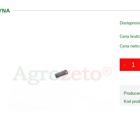
YNA
Dostępnoś
Cena brutt
Cena netto
Producen
Kod prod