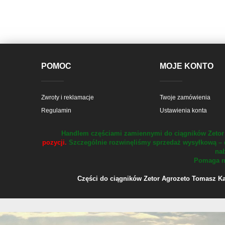
POMOC
MOJE KONTO
Zwroty i reklamacje
Twoje zamówienia
Regulamin
Ustawienia konta
Handlem częściami zamiennymi do ciągników Zetor 
pozycji.
Szczególnie rozwinęliśmy sprzedaż wysyłkową – 
nab
Pomaga na
Części do ciągników Zetor Agrozeto Tomasz Kału