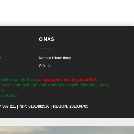
E
O NAS
i
Kontakt i dane firmy
O firmie
etaliczną i hurtową
na magazynie mamy ponad 8000
o uzyskanie pełnego zadowolenia naszych klientów, którzy
iej.
ie Kalisz.
97 987 211 | NIP: 6181482536 | REGON: 251034705