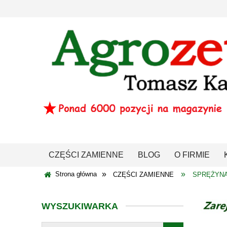
CZĘŚCI ZAMIENNE
BLOG
O FIRMIE
»
»
Strona główna
CZĘŚCI ZAMIENNE
SPRĘŻYN
WYSZUKIWARKA