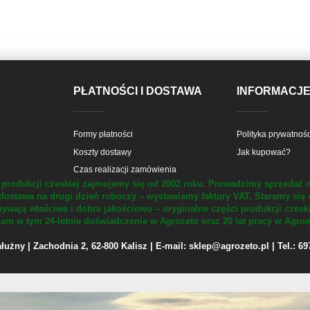
PŁATNOŚCI I DOSTAWA
INFORMACJ
Formy płatności
Polityka prywatnośc
Koszty dostawy
Jak kupować?
Czas realizacji zamówienia
produkcji czeskiej zajmujemy się od 2002 roku.
Prowadzimy sprzedaż d
dostawa na drugi dzień roboczy – wystawiamy faktury VAT.
Staramy się 
ywają właściwe i dobre jakościowo – oryginalne części produkcji czesk
m w tym 24-letnie doświadczenie w Agrozeto oraz 20 lat pracy w Agrom
żny | Zachodnia 2, 62-800 Kalisz | E-mail: sklep@agrozeto.pl | Tel.: 6