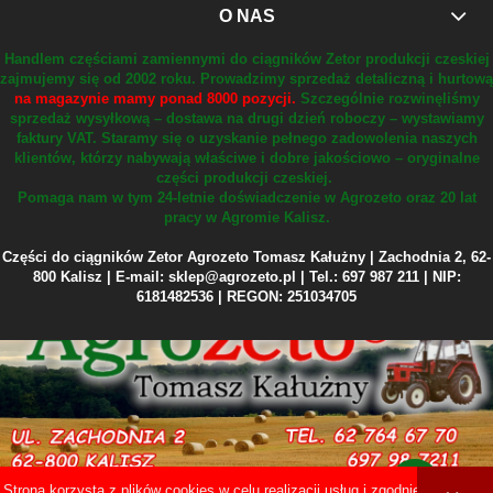
O NAS
Handlem częściami zamiennymi do ciągników Zetor produkcji czeskiej
zajmujemy się od 2002 roku.
Prowadzimy sprzedaż detaliczną i hurtową
na magazynie mamy ponad 8000 pozycji.
Szczególnie rozwinęliśmy
sprzedaż wysyłkową – dostawa na drugi dzień roboczy – wystawiamy
faktury VAT.
Staramy się o uzyskanie pełnego zadowolenia naszych
klientów, którzy nabywają właściwe i dobre jakościowo – oryginalne
części produkcji czeskiej.
Pomaga nam w tym 24-letnie doświadczenie w Agrozeto oraz 20 lat
pracy w Agromie Kalisz.
Części do ciągników Zetor Agrozeto Tomasz Kałużny | Zachodnia 2, 62-
800 Kalisz | E-mail: sklep@agrozeto.pl | Tel.: 697 987 211 | NIP:
6181482536 | REGON: 251034705
Strona korzysta z plików cookies w celu realizacji usług i zgodnie z