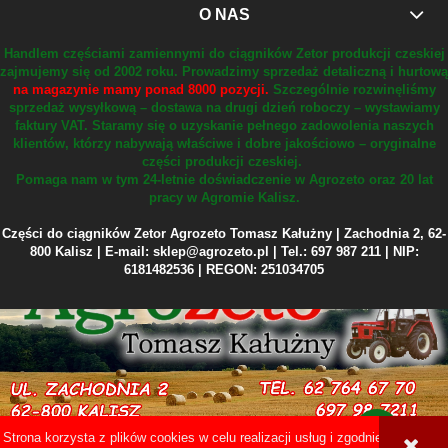
O NAS
Handlem częściami zamiennymi do ciągników Zetor produkcji czeskiej
zajmujemy się od 2002 roku.
Prowadzimy sprzedaż detaliczną i hurtową
na magazynie mamy ponad 8000 pozycji.
Szczególnie rozwinęliśmy
sprzedaż wysyłkową – dostawa na drugi dzień roboczy – wystawiamy
faktury VAT.
Staramy się o uzyskanie pełnego zadowolenia naszych
klientów, którzy nabywają właściwe i dobre jakościowo – oryginalne
części produkcji czeskiej.
Pomaga nam w tym 24-letnie doświadczenie w Agrozeto oraz 20 lat
pracy w Agromie Kalisz.
Części do ciągników Zetor Agrozeto Tomasz Kałużny | Zachodnia 2, 62-
800 Kalisz | E-mail: sklep@agrozeto.pl | Tel.: 697 987 211 | NIP:
6181482536 | REGON: 251034705
Strona korzysta z plików cookies w celu realizacji usług i zgodnie z