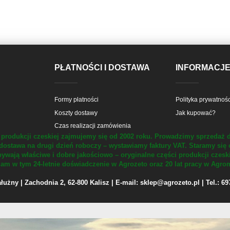
PŁATNOŚCI I DOSTAWA
INFORMACJ
Formy płatności
Polityka prywatnośc
Koszty dostawy
Jak kupować?
Czas realizacji zamówienia
produkcji czeskiej zajmujemy się od 2002 roku.
Prowadzimy sprzedaż d
dostawa na drugi dzień roboczy – wystawiamy faktury VAT.
Staramy się 
ywają właściwe i dobre jakościowo – oryginalne części produkcji czesk
m w tym 24-letnie doświadczenie w Agrozeto oraz 20 lat pracy w Agrom
żny | Zachodnia 2, 62-800 Kalisz | E-mail: sklep@agrozeto.pl | Tel.: 6