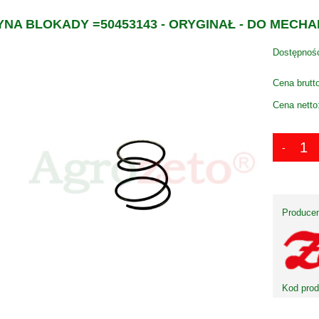
NA BLOKADY =50453143 - ORYGINAŁ - DO MECH
Dostępnoś
Cena brutt
Cena netto
Producen
Kod prod