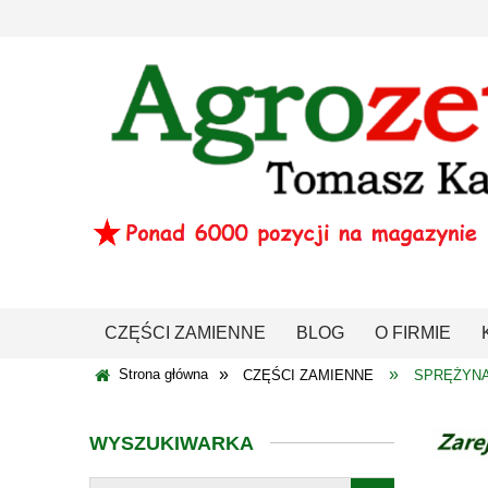
CZĘŚCI ZAMIENNE
BLOG
O FIRMIE
»
»
Strona główna
CZĘŚCI ZAMIENNE
SPRĘŻYNA
WYSZUKIWARKA