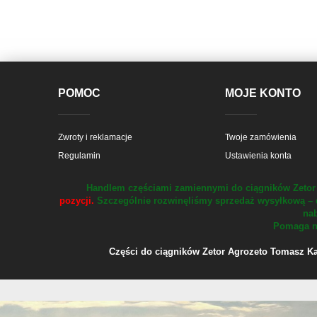
POMOC
MOJE KONTO
Zwroty i reklamacje
Twoje zamówienia
Regulamin
Ustawienia konta
Handlem częściami zamiennymi do ciągników Zetor 
pozycji.
Szczególnie rozwinęliśmy sprzedaż wysyłkową – 
nab
Pomaga na
Części do ciągników Zetor Agrozeto Tomasz Kału