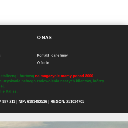
E
O NAS
i
Kontakt i dane firmy
O firmie
etaliczną i hurtową
na magazynie mamy ponad 8000
o uzyskanie pełnego zadowolenia naszych klientów, którzy
iej.
ie Kalisz.
97 987 211 | NIP: 6181482536 | REGON: 251034705