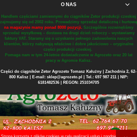
O NAS
Handlem częściami zamiennymi do ciągników Zetor produkcji czeskiej
zajmujemy się od 2002 roku.
Prowadzimy sprzedaż detaliczną i hurtową
na magazynie mamy ponad 8000 pozycji.
Szczególnie rozwinęliśmy
sprzedaż wysyłkową – dostawa na drugi dzień roboczy – wystawiamy
faktury VAT.
Staramy się o uzyskanie pełnego zadowolenia naszych
klientów, którzy nabywają właściwe i dobre jakościowo – oryginalne
części produkcji czeskiej.
Pomaga nam w tym 24-letnie doświadczenie w Agrozeto oraz 20 lat
pracy w Agromie Kalisz.
Części do ciągników Zetor Agrozeto Tomasz Kałużny | Zachodnia 2, 62-
800 Kalisz | E-mail: sklep@agrozeto.pl | Tel.: 697 987 211 | NIP:
6181482536 | REGON: 251034705
Strona korzysta z plików cookies w celu realizacji usług i zgodnie z