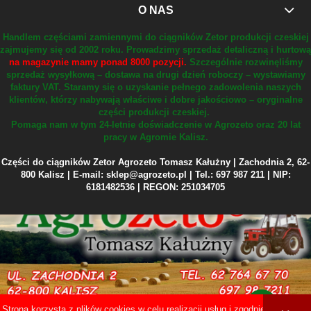
O NAS
Handlem częściami zamiennymi do ciągników Zetor produkcji czeskiej
zajmujemy się od 2002 roku.
Prowadzimy sprzedaż detaliczną i hurtową
na magazynie mamy ponad 8000 pozycji.
Szczególnie rozwinęliśmy
sprzedaż wysyłkową – dostawa na drugi dzień roboczy – wystawiamy
faktury VAT.
Staramy się o uzyskanie pełnego zadowolenia naszych
klientów, którzy nabywają właściwe i dobre jakościowo – oryginalne
części produkcji czeskiej.
Pomaga nam w tym 24-letnie doświadczenie w Agrozeto oraz 20 lat
pracy w Agromie Kalisz.
Części do ciągników Zetor Agrozeto Tomasz Kałużny | Zachodnia 2, 62-
800 Kalisz | E-mail: sklep@agrozeto.pl | Tel.: 697 987 211 | NIP:
6181482536 | REGON: 251034705
Strona korzysta z plików cookies w celu realizacji usług i zgodnie z