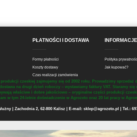
PŁATNOŚCI I DOSTAWA
INFORMACJ
Formy płatności
Polityka prywatnośc
Koszty dostawy
Jak kupować?
Czas realizacji zamówienia
produkcji czeskiej zajmujemy się od 2002 roku.
Prowadzimy sprzedaż d
dostawa na drugi dzień roboczy – wystawiamy faktury VAT.
Staramy się 
ywają właściwe i dobre jakościowo – oryginalne części produkcji czesk
m w tym 24-letnie doświadczenie w Agrozeto oraz 20 lat pracy w Agrom
żny | Zachodnia 2, 62-800 Kalisz | E-mail: sklep@agrozeto.pl | Tel.: 6