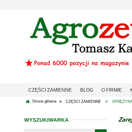
CZĘŚCI ZAMIENNE
BLOG
O FIRMIE
»
»
Strona główna
CZĘŚCI ZAMIENNE
SPRĘŻYNA
WYSZUKIWARKA