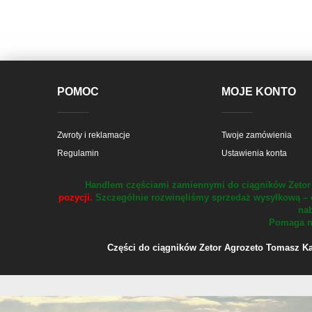
POMOC
MOJE KONTO
Zwroty i reklamacje
Twoje zamówienia
Regulamin
Ustawienia konta
Handlem częściami zamiennymi do ciągników Zetor 
pozycji.
Szczególnie rozwinęliśmy sprzedaż wysyłkową – 
nab
Pomaga na
Części do ciągników Zetor Agrozeto Tomasz Kału