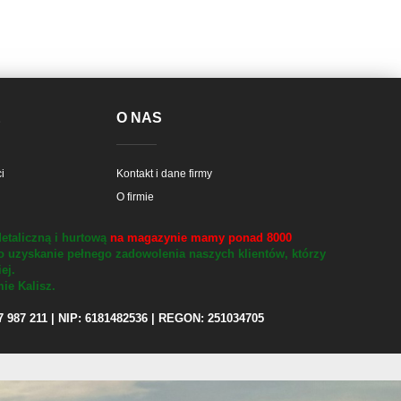
E
O NAS
i
Kontakt i dane firmy
O firmie
etaliczną i hurtową
na magazynie mamy ponad 8000
o uzyskanie pełnego zadowolenia naszych klientów, którzy
iej.
ie Kalisz.
97 987 211 | NIP: 6181482536 | REGON: 251034705