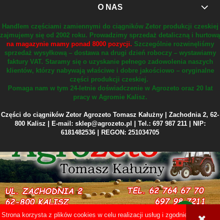
O NAS
Handlem częściami zamiennymi do ciągników Zetor produkcji czeskiej
zajmujemy się od 2002 roku.
Prowadzimy sprzedaż detaliczną i hurtową
na magazynie mamy ponad 8000 pozycji.
Szczególnie rozwinęliśmy
sprzedaż wysyłkową – dostawa na drugi dzień roboczy – wystawiamy
faktury VAT.
Staramy się o uzyskanie pełnego zadowolenia naszych
klientów, którzy nabywają właściwe i dobre jakościowo – oryginalne
części produkcji czeskiej.
Pomaga nam w tym 24-letnie doświadczenie w Agrozeto oraz 20 lat
pracy w Agromie Kalisz.
Części do ciągników Zetor Agrozeto Tomasz Kałużny | Zachodnia 2, 62-
800 Kalisz | E-mail: sklep@agrozeto.pl | Tel.: 697 987 211 | NIP:
6181482536 | REGON: 251034705
Strona korzysta z plików cookies w celu realizacji usług i zgodnie z